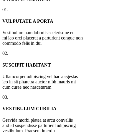
01.
VULPUTATE A PORTA
Vestibulum nam lobortis scelerisque eu
mi leo orci placerat a parturient congue non
commodo felis in dui
02.
SUSCIPIT HABITANT
Ullamcorper adipiscing vel hac a egestas
leo in sit pharetra auctor nibh mauris mi
cum curae nec nasceturam
03.
VESTIBULUM CUBILIA
Gravida morbi platea at arcu convallis
a id id suspendisse parturient adipiscing
vestibulum. Praesent interdu.