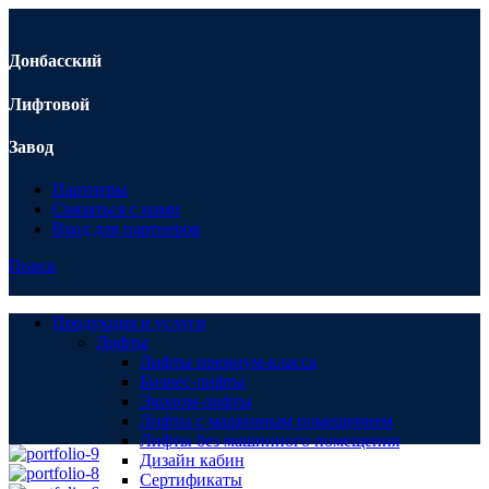
Донбасский
Лифтовой
Завод
Партнеры
Связаться с нами
Вход для партнеров
Поиск
Продукция и услуги
Лифты
Лифты премиум-класса
Бизнес-лифты
Эконом-лифты
Лифты с машинным помещением
Лифты без машинного помещения
Дизайн кабин
Сертификаты