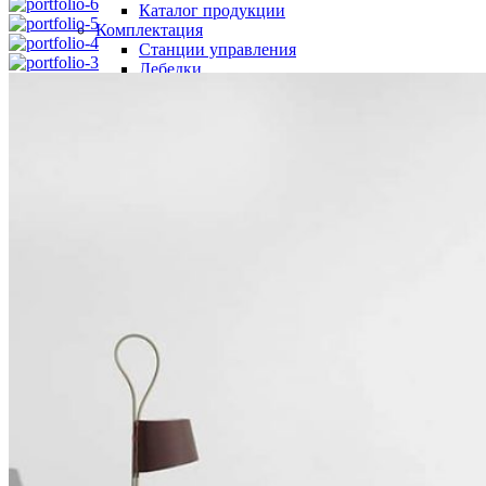
Каталог продукции
Комплектация
Станции управления
Лебедки
Приводы дверей
Модули управления
Ограничитель скорости
Сервис
Эксплуатация
Монтаж и замена
Продажа и поставка
Наша компания
Компания
История
События
Управление
Контакты
Проекты
Карьера
Новости
Меню